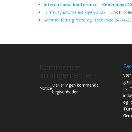
International konference – København 2
Turner syndrome estrogen 2022
– Link til præ
Sammenfatning foredrag i Fredericia 24-04-20
Kommende
Fa
arrangementer
Vær 
grup
Der er ingen kommende
Notice
fra 
begivenheder.
indb
og j
Tur
Gru