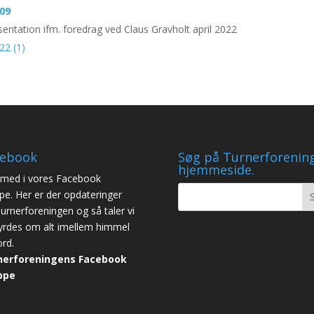
009
sentation ifm. foredrag ved Claus Gravholt april 2022
22 (1)
cebook
Søg på Turnerforenin
hjemmeside.
med i vores Facebook
pe. Her er der opdateringer
Turnerforeningen og så taler vi
yrdes om alt imellem himmel
ord.
nerforeningens Facebook
ppe