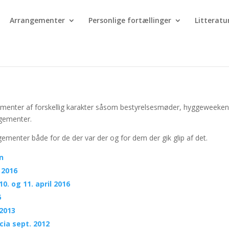
Arrangementer
Personlige fortællinger
Litteratu
ementer af forskellig karakter såsom bestyrelsesmøder, hyggeweeken
ngementer.
gementer både for de der var der og for dem der gik glip af det.
n
 2016
. og 11. april 2016
5
 2013
cia sept. 2012